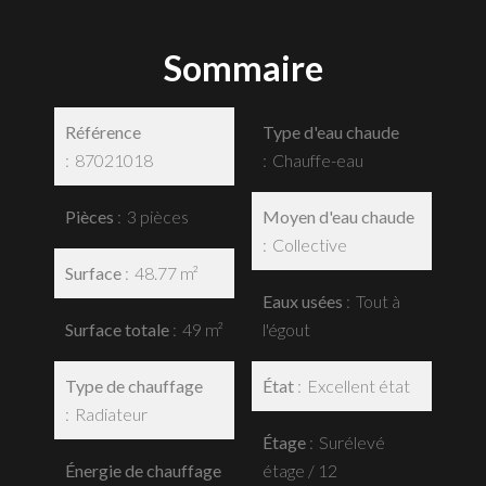
Sommaire
Référence
Type d'eau chaude
87021018
Chauffe-eau
Pièces
3 pièces
Moyen d'eau chaude
Collective
Surface
48.77 m²
Eaux usées
Tout à
Surface totale
49 m²
l'égout
Type de chauffage
État
Excellent état
Radiateur
Étage
Surélevé
Énergie de chauffage
étage / 12