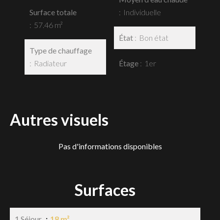
Surface totale
Individuelle
57.46 m²
État
Bon état
Type de chauffage
Radiateur
Étage
1er
Autres visuels
Pas d'informations disponibles
Surfaces
1 Séjour
18 m²