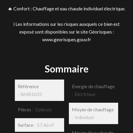
🔥 Confort : Chauffage et eau chaude individuel électrique.
ℹ️ Les informations sur les risques auxquels ce bien est
exposé sont disponibles sur le site Géorisques :
www.georisques.gouv.fr
Sommaire
Référence
Énergie de chauffage
86481633
Electrique
Pièces
3 pièces
Moyen de chauffage
Individuel
Surface
57.46 m²
Moyen d'eau chaude