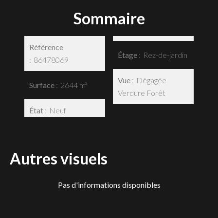
Sommaire
Référence
Étage
Rez-de-jardin
86478069
Vue
Dégagée
Surface
2644 m²
Verdure Forêt
État
Neuf
Autres visuels
Pas d'informations disponibles