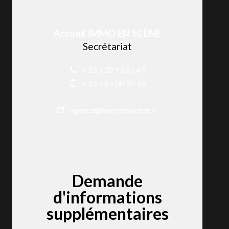
Accueil IMMO EN SCÈNE
Secrétariat
+33 2 32 12 61 45
+33 7 85 00 90 16
agence@immoenscene.fr
Demande
d'informations
supplémentaires