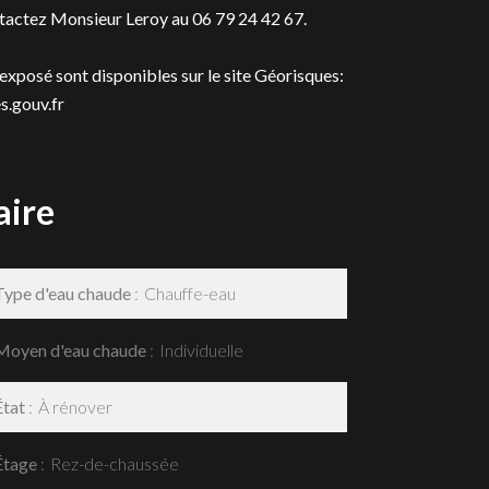
ntactez Monsieur Leroy au 06 79 24 42 67.
t exposé sont disponibles sur le site Géorisques:
.gouv.fr
ire
Type d'eau chaude
Chauffe-eau
Moyen d'eau chaude
Individuelle
État
À rénover
Étage
Rez-de-chaussée