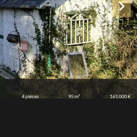
4 pièces
95 m²
161 000 €