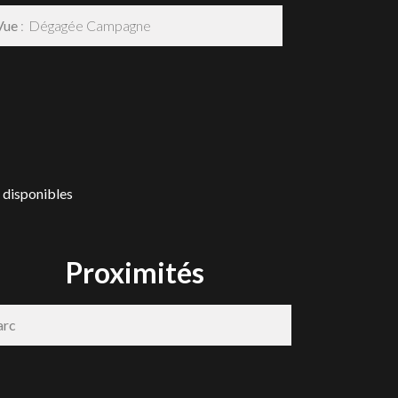
Vue
Dégagée Campagne
 disponibles
Proximités
arc