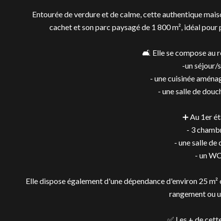
Entourée de verdure et de calme, cette authentique maiso
cachet et son parc paysagé de 1 800 m², idéal pour p
🛋️ Elle se compose au 
-un séjour/s
- une cuisinée aména
- une salle de douc
➕ Au 1er ét
- 3 chamb
- une salle de
- un WC
Elle dispose également d'une dépendance d'environ 25 m² 
rangement ou un
✅ Les + de cette