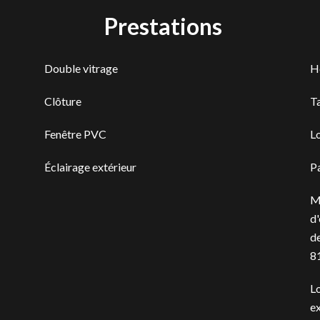
Prestations
Double vitrage
H
Clôture
T
Fenêtre PVC
L
Éclairage extérieur
P
M
d'
de
8
L
ex