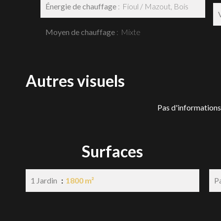
Énergie de chauffage
Fioul / Mazout, Bois
Moyen de chauffage
Mixte
Autres visuels
Pas d'informations
Surfaces
1 Jardin
1800 m²
P