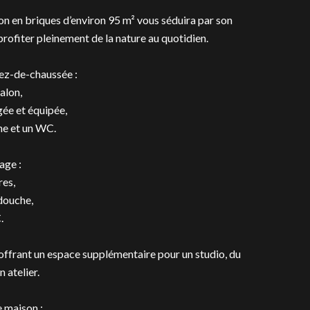
n en briques d’environ 95 m² vous séduira par son
rofiter pleinement de la nature au quotidien.
rez-de-chaussée :
alon,
gée et équipée,
he et un WC.
age :
res,
 douche,
.
offrant un espace supplémentaire pour un studio, du
 atelier.
 maison :