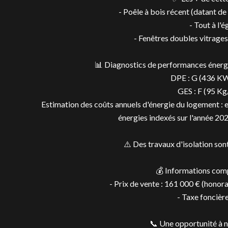
- Poêle à bois récent (datant de
- Tout à l'é
- Fenêtres doubles vitrage
📊 Diagnostics de performances énergé
DPE : G (436 KW
GES : F (95 Kg
Estimation des coûts annuels d'énergie du logement : e
énergies indexés sur l'année 2
⚠️ Des travaux d'isolation sont
💰 Informations com
- Prix de vente : 161 000 € (honora
- Taxe foncière
📞 Une opportunité à 