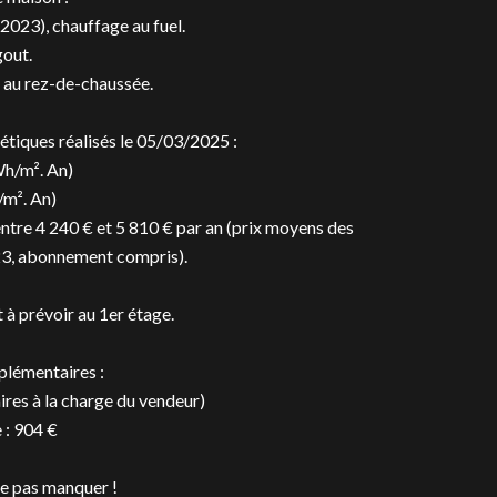
 2023), chauffage au fuel.
gout.
s au rez-de-chaussée.
tiques réalisés le 05/03/2025 :
h/m². An)
/m². An)
ntre 4 240 € et 5 810 € par an (prix moyens des
023, abonnement compris).
 à prévoir au 1er étage.
plémentaires :
ires à la charge du vendeur)
 : 904 €
ne pas manquer !