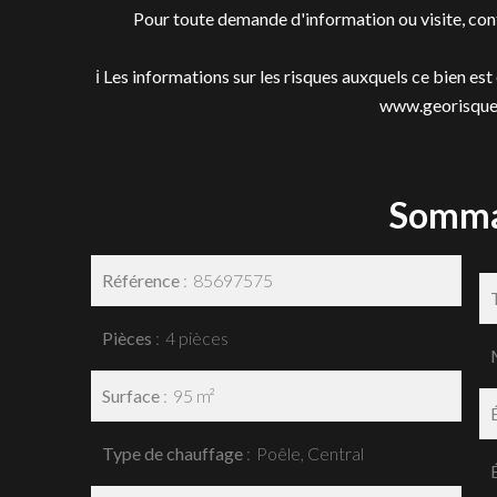
Pour toute demande d'information ou visite, co
ℹ️ Les informations sur les risques auxquels ce bien es
www.georisques
Somma
Référence
85697575
Pièces
4 pièces
Surface
95 m²
Type de chauffage
Poêle, Central