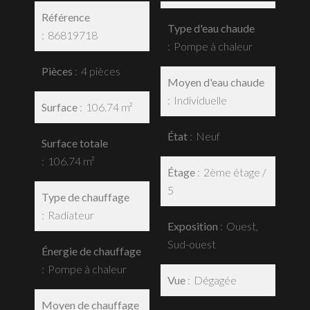
Référence
Type d'eau chaude
86819718
Pompe à chaleur
Pièces
4 pièces
Moyen d'eau chaude
Individuelle
Surface
106.74 m²
État
Neuf
Surface totale
106.74 m²
Étage
2ème étage /
5
Type de chauffage
Radiateur
Exposition
Ouest,
Sud-ouest
Énergie de chauffage
Pompe à chaleur
Vue
Dégagée
Moyen de chauffage