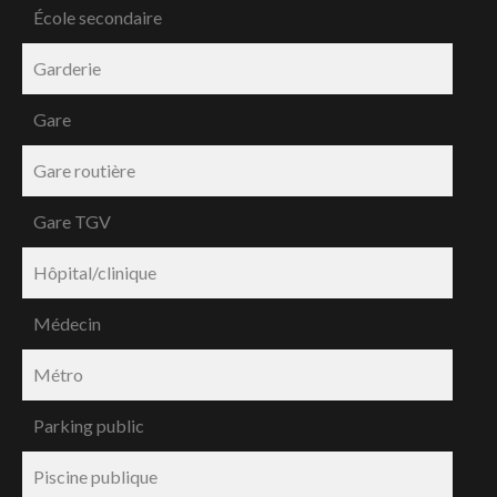
École secondaire
Garderie
Gare
Gare routière
Gare TGV
Hôpital/clinique
Médecin
Métro
Parking public
Piscine publique