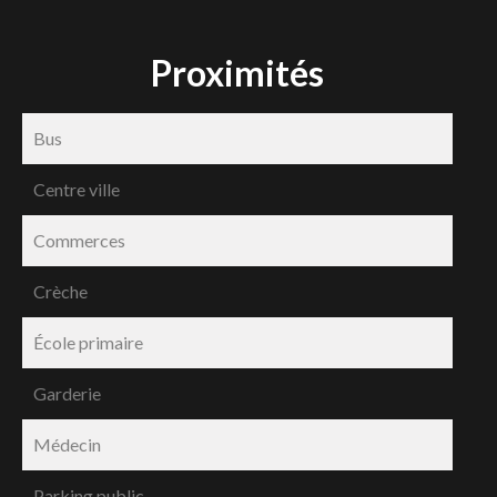
Proximités
Bus
Centre ville
Commerces
Crèche
École primaire
Garderie
Médecin
Parking public