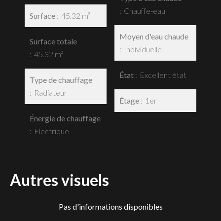
Chauffe-eau
Surface
45.32 m²
Moyen d'eau chaude
Surface totale
Individuelle
45.32 m²
État
Excellent état
Type de chauffage
Radiateur
Étage
1er
Énergie de chauffage
Electrique
Autres visuels
Pas d'informations disponibles