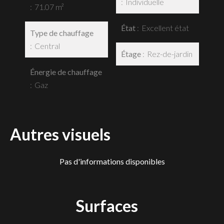
Individuelle
71.07 m²
État
Excellent état
Type de chauffage
Central
Étage
Rez-de-jardin
Énergie de chauffage
Gaz
Autres visuels
Pas d'informations disponibles
Surfaces