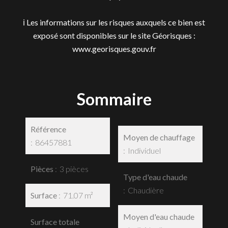
ℹ️ Les informations sur les risques auxquels ce bien est
exposé sont disponibles sur le site Géorisques :
www.georisques.gouv.fr
Sommaire
Référence
Moyen de chauffage
86457881
Individuel
Pièces
3 pièces
Type d'eau chaude
Chaudière
Surface
71.07 m²
Moyen d'eau chaude
Surface totale