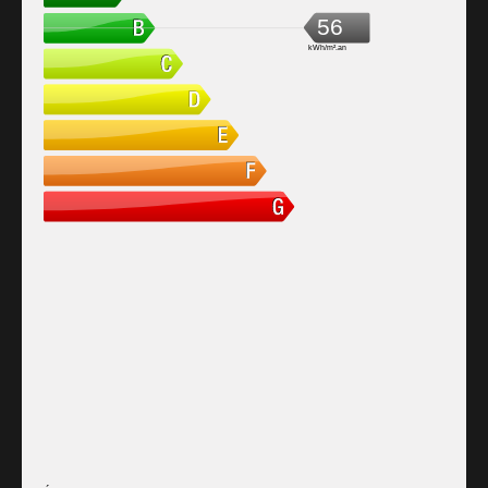
56
kWh/m².an