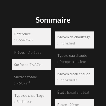
Sommaire
Référence
Moyen de chauffage
86649967
Individuel
Pièces
3 pièces
Type d'eau chaude
Pompe à chaleur
Surface
76.87 m²
Moyen d'eau chaude
Surface totale
Individuelle
76.87 m²
État
Excellent état
Type de chauffage
Radiateur
Étage
2ème