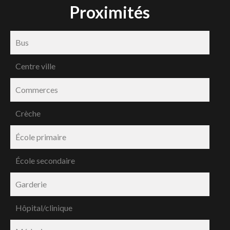
Proximités
Bus
Centre ville
Commerces
Crèche
École primaire
École secondaire
Garderie
Hôpital/clinique