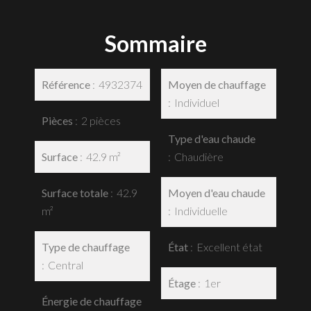
Sommaire
Référence
4932374
Moyen de chauffage
Individuel
Pièces
2 pièces
Type d'eau chaude
Surface
42.9 m²
Chaudière
Surface totale
42.9
Moyen d'eau chaude
m²
Individuelle
Type de chauffage
État
Excellent état
Central
Étage
1er
Énergie de chauffage