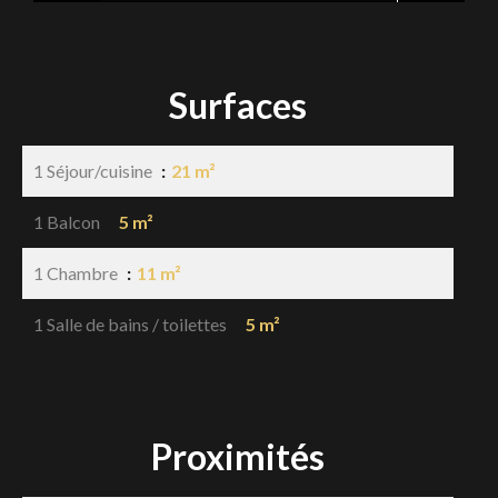
Surfaces
1 Séjour/cuisine
21 m²
1 Balcon
5 m²
1 Chambre
11 m²
1 Salle de bains / toilettes
5 m²
Proximités