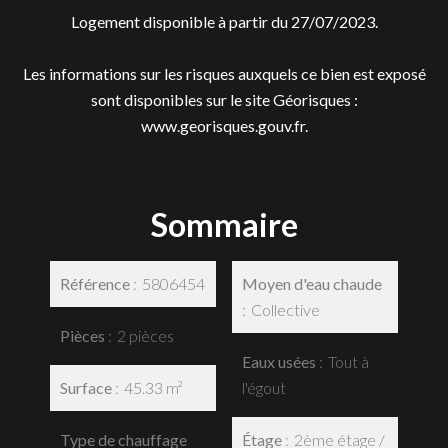
Logement disponible à partir du 27/07/2023.
Les informations sur les risques auxquels ce bien est exposé
sont disponibles sur le site Géorisques :
www.georisques.gouv.fr.
Sommaire
Référence
5806454
Moyen d'eau chaude
Collective
Pièces
2 pièces
Eaux usées
Tout à
Surface
45.33 m²
l'égout
Type de chauffage
Étage
2ème étage /