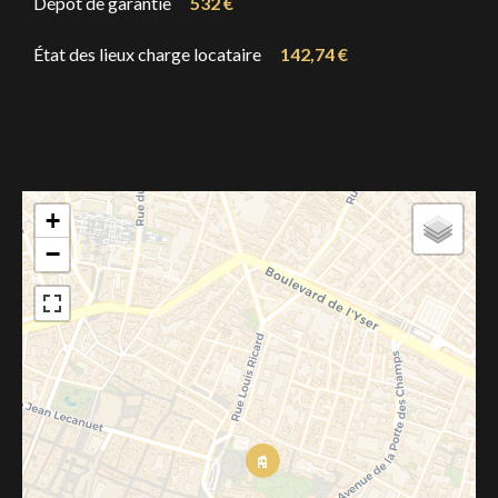
Dépôt de garantie
532 €
État des lieux charge locataire
142,74 €
+
−