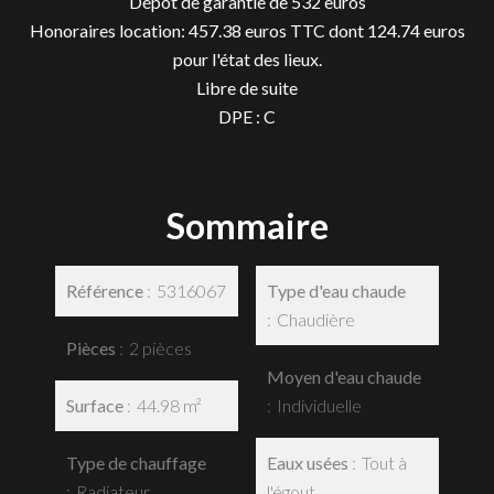
Dépôt de garantie de 532 euros
Honoraires location: 457.38 euros TTC dont 124.74 euros
pour l'état des lieux.
Libre de suite
DPE : C
Sommaire
Référence
5316067
Type d'eau chaude
Chaudière
Pièces
2 pièces
Moyen d'eau chaude
Surface
44.98 m²
Individuelle
Type de chauffage
Eaux usées
Tout à
Radiateur
l'égout