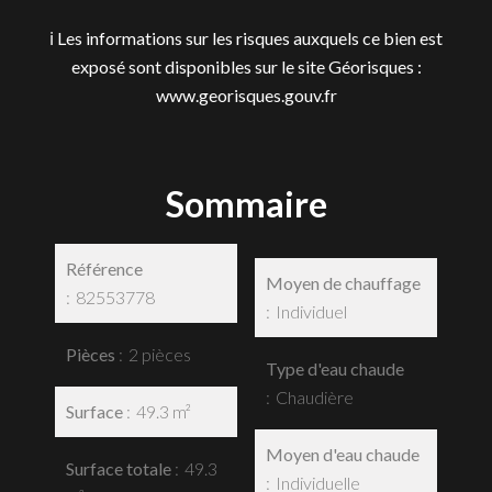
ℹ️ Les informations sur les risques auxquels ce bien est
exposé sont disponibles sur le site Géorisques :
www.georisques.gouv.fr
Sommaire
Référence
Moyen de chauffage
82553778
Individuel
Pièces
2 pièces
Type d'eau chaude
Chaudière
Surface
49.3 m²
Moyen d'eau chaude
Surface totale
49.3
Individuelle