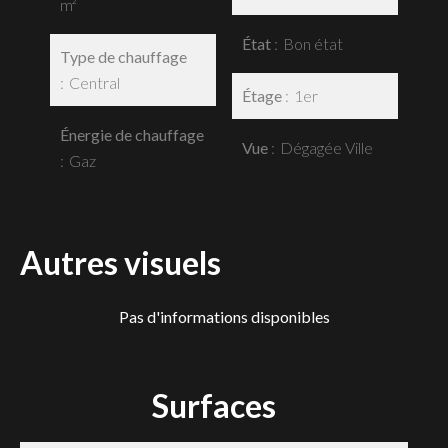
m²
État
Bon état
Type de chauffage
Central
Étage
1er
Énergie de chauffage
Vue
Dégagée Ville
Gaz
Autres visuels
Pas d'informations disponibles
Surfaces