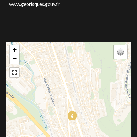
www.georisques.gouv.fr
+
−