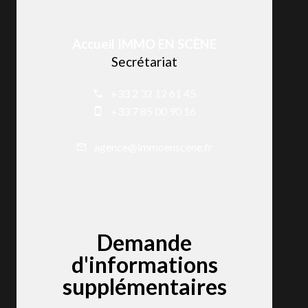
Accueil IMMO EN SCÈNE
Secrétariat
+33 2 32 12 61 45
+33 7 85 00 90 16
agence@immoenscene.fr
Demande
d'informations
supplémentaires