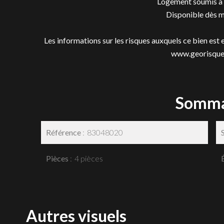
Logement soumis à 
Disponible dès m
Les informations sur les risques auxquels ce bien est 
www.georisques
Somma
Référence
83048020
Pièces
4 pièces
Autres visuels