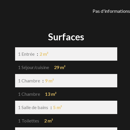
Pas d'informations
Surfaces
1 Entrée
2 m²
1 Séjour/cuisine
29 m²
1 Chambre
9 m²
1 Chambre
13 m²
1 Salle de bains
5 m²
1 Toilettes
2 m²