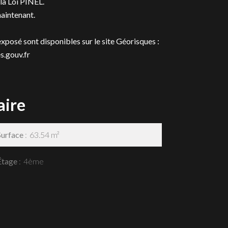
la Loi PINEL.
aintenant.
exposé sont disponibles sur le site Géorisques :
.gouv.fr
ire
Surface
63.54 m²
Étage
4ème